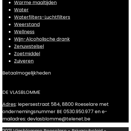
Warme maaltijden
Water
Waterfilters-Luchtfilters
Weerstand
Wellness
Wijn-Alcoholische drank
Zenuwstelsel
Zoetmiddel
Zuiveren
Betaalmogelijkheden
DE VLASBLOMME
Adres
: Iepersestraat 584, 8800 Roeselare met
ondernemingsnummer BE 0530.950.977 en e-
mailadres: devlasblomme@telenet.be
2021 Vlasblomme Roeselare -
Privacybeleid
-