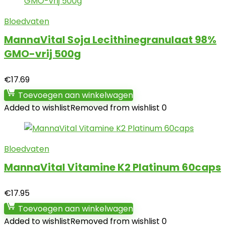
Bloedvaten
MannaVital Soja Lecithinegranulaat 98%
GMO-vrij 500g
€
17.69
Toevoegen aan winkelwagen
Added to wishlist
Removed from wishlist
0
Bloedvaten
MannaVital Vitamine K2 Platinum 60caps
€
17.95
Toevoegen aan winkelwagen
Added to wishlist
Removed from wishlist
0