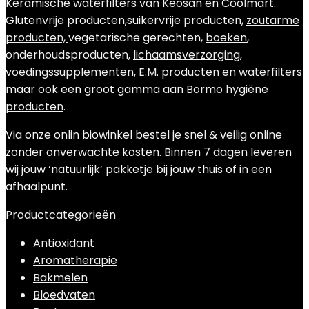
Keramische waterfilters van Keosan
en
Coolmart
.
Glutenvrije producten,suikervrije producten,
zoutarme
producten,
vegetarische gerechten,
boeken
,
onderhoudsproducten,
lichaamsverzorging
,
voedingssupplementen
,
E.M. producten en waterfilters
maar ook een groot gamma aan
Bormo hygiëne
producten
.
Via onze onlin biowinkel bestel je snel & veilig online
zonder onverwachte kosten. Binnen 7 dagen leveren
wij jouw ‘natuurlijk’ pakketje bij jouw thuis of in een
afhaalpunt.
Productcategorieën
Antioxidant
Aromatherapie
Bakmelen
Bloedvaten