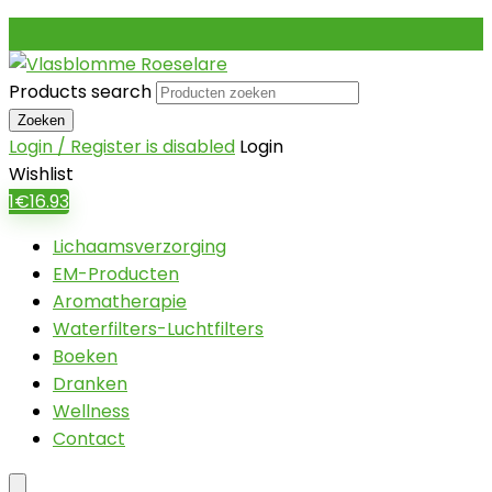
Products search
Zoeken
Login / Register is disabled
Login
Wishlist
1
€
16.93
Lichaamsverzorging
EM-Producten
Aromatherapie
Waterfilters-Luchtfilters
Boeken
Dranken
Wellness
Contact