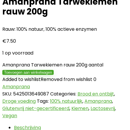
Amanprana Tarwekiemen
rauw 200g
Rauw: 100% natuur, 100% actieve enzymen
€
7.50
1 op voorraad
Amanprana Tarwekiemen rauw 200g aantal
Toevoegen aan winkelwagen
Added to wishlist
Removed from wishlist
0
Amanprana
SKU:
5425013649087
Categories:
Brood en ontbijt
,
Droge voeding
Tags:
100% natuurlijk
,
Amanprana
,
Glutenvrij niet-gecertificeerd
,
Kiemen
,
Lactosevrij
,
Vegan
Beschrijving